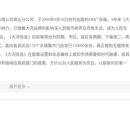
公司商丘分公司，于2006年9月18日创刊出版的DM广告报。9年来《大
影响力，已随着大河品牌的影响深入到我市商界及百姓生活，成为人民生
行业。《大河信息》目前每周出刊四期，市区、县区各两期，于每周二、周
面向各县区及176个乡镇集市门店发行150000余份，真正做到无缝隙发
体。《大河信息》在版面设置和信息编排上紧扣市场需要和时代脉搏，极具
将积极响应政府部门的政策、方针以为人民服务为宗旨，以崭新的形象一
展开更多