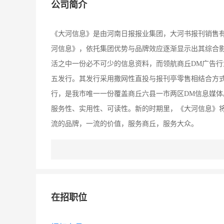
公司简介
《大河信息》是由河南日报报业集团，大河书报刊销售有限
河信息》，依托集团优势与品牌效应逐渐显示出其综合
活之中一份必不可少的信息资料，而领航商丘DM广告
五发行。其发行采用撒网性直投与报刊亭零售相结合方式，
行，是我市唯一一份覆盖商丘六县一市两区DM信息媒
服务性、实用性、可读性。新的时期里，《大河信息》
流的品牌，一流的价值，服务商丘，服务大众。
在招职位