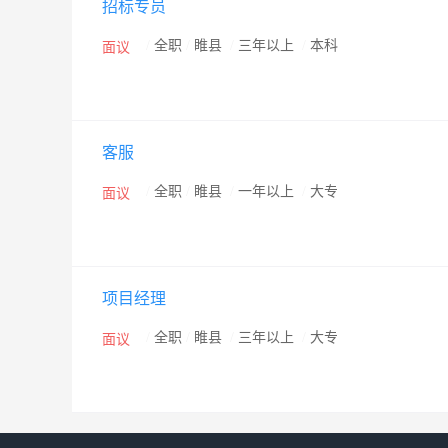
招标专员
/
全职
/
睢县
/
三年以上
/
本科
面议
客服
/
全职
/
睢县
/
一年以上
/
大专
面议
项目经理
/
全职
/
睢县
/
三年以上
/
大专
面议