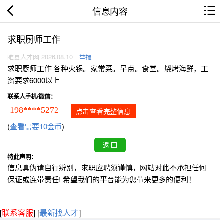
信息内容
求职厨师工作
睢县人才网 2026.08.10
举报
求职厨师工作 各种火锅。家常菜。早点。食堂。烧烤海鲜，工
资要求6000以上
联系人手机/微信：
198****5272
点击查看完整信息
(
查看需要10金币
)
特此声明：
信息真伪请自行辨别，求职应聘须谨慎，网站对此不承担任何
保证或连带责任! 希望我们的平台能为您带来更多的便利！
[
联系客服
]
[
最新找人才
]